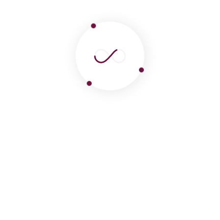
km²,. El Distrito de Ocucaje cuenta con 3,809
habitantes, siendo 1,219 habitantes, 2,590
habitantes en la zona rural, en Ocucaje hay 2,019
hombres representando un de la población y
1,790 mujeres.
Fósiles en Ocucaje
Los huesos fosilizados del animal con el mayor
peso corporal que ha existido en la historia de
nuestro planeta han sido hallados por un equipo
internacional de paleontólogos liderados por el
paleontólogo peruano Mario Urbina del
Departamento de Paleontología de Vertebrados
del Museo de Historia Natural de la Universidad
Nacional Mayor de San Marcos.