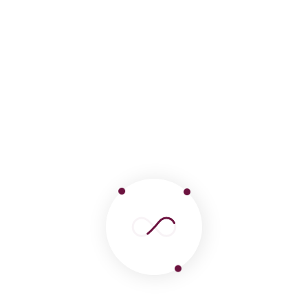
Miles de turistas visitan Machu
Picchu durante la temporada alta
Aventura
Por webmaster-2023
(0) Comentario
Turismo en Cusco registra gran
crecimiento este año