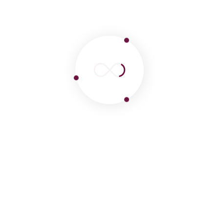
Nos vamos de gira con un grupo máximo
de 6 personas. Solo en ocasiones muy
especiales, habrá 8 personas solo para
clientes cuyos tours comiencen en un
hotel o departamento de la ciudad de
Lima)
En caso de que sea un grupo de amigos o
tenga una gran familia de más de 6
personas, solo tiene que enviarnos un
correo electrónico para comenzar a
organizarlo en privado.
Todos nuestros precios incluyen recogida y
regreso a su hotel solo cuando se
encuentra en: Miraflores, San Isidro,
Barranco y el centro de Lima.
Más información:
Se recomiendan zapatos cómodos para
caminar.